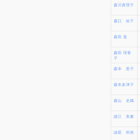
森川真理子
森口 祐子
森田 遥
森田 理香
子
森本 恵子
森本多津子
森山 史織
諸江 美夏
諸星 明美