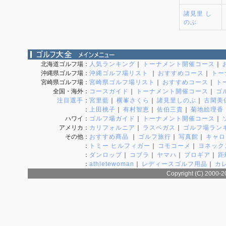
諸見里 し
のぶ
北海道ゴルフ場
：
人気ランキング
｜
トーナメント開催コース
｜
沖縄県ゴルフ場
：
沖縄ゴルフ場リスト
｜
おすすめコース
｜
トー
宮崎県ゴルフ場
：
宮崎県ゴルフ場リスト
｜
おすすめコース
｜
ト
全国・海外
：
コースガイド
｜
トーナメント開催コース
｜
ゴ
注目選手
：
宮里藍
｜
横峯さくら
｜
諸見里しのぶ
｜
古閑美
：
上田桃子
｜
有村智恵
｜
佐伯三貴
｜
菊地絵理香
ハワイ
：
ゴルフ場ガイド
｜
トーナメント開催コース
｜
アメリカ
：
カリフォルニア
｜
ラスベガス
｜
ゴルフ場ラン
その他
：
おすすめ商品
｜
ゴルフ旅行
｜
写真館
｜
キャロ
：
トミー ヒルフィガー
｜
コモコーメ
｜
ヨネック
：
ダンロップ
｜
コブラ
｜
ヤマハ
｜
プロギア
｜
距
：
athletewoman
｜
レディースゴルフ用品
｜
カ
Copyright (C) 2000-2