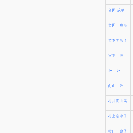
宮田 成華
宮田 東奈
宮本美智子
宮本 唯
ﾐｰﾅ･ﾘｰ
向山 唯
村井真由美
村上奈津子
村口 史子