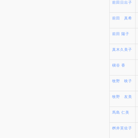
前田日出子
前田 真希
前田 陽子
真木久美子
槇谷 香
牧野 映子
牧野 友美
馬島 仁美
桝井芙佐子