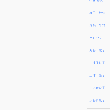
真子 紗佳
真鍋 早彩
ﾏﾘｱ･ｲｲﾀﾞ
丸谷 京子
三浦佳世子
三浦 憂子
三木智映子
水谷真規子