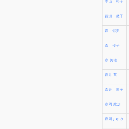
本山 裕子
百瀬 徹子
森 郁美
森 桜子
森 美穂
森井 菖
森井 隆子
森岡 紋加
森岡まゆみ