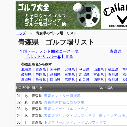
トップ
＞
青森県のゴルフ場 リスト
青森県 ゴルフ場リスト
全国トーナメント開催コース一覧
青森県
【ホットペッパー.jp】青森
都道府県名から探す
北海道
｜
青森県
｜
岩手県
｜
宮城県
｜
秋田県
｜
山形県
｜
福島県
｜
茨
岐阜県
｜
静岡県
｜
愛知県
｜
三重県
｜
新潟県
｜
富山県
｜
石川県
｜
福
鳥取県
｜
島根県
｜
岡山県
｜
広島県
｜
山口県
｜
徳島県
｜
香川県
｜
愛
NO
50音
所在地
ゴルフ場名
01
あ
青森県
青森カントリー倶楽部
02
あ
青森県
青森県体育協会ゴルフ場
03
あ
青森県
青森ロイヤルゴルフクラブ
04
あ
青森県
青森スプリング・ゴルフクラブ（旧：ナクア白神
05
し
青森県
下北スリーハンドレッドゴルフクラブ