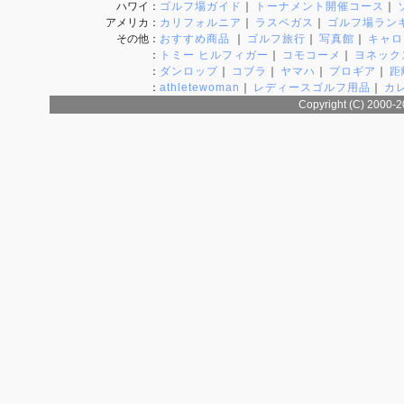
ハワイ
：
ゴルフ場ガイド
｜
トーナメント開催コース
｜
アメリカ
：
カリフォルニア
｜
ラスベガス
｜
ゴルフ場ラン
その他
：
おすすめ商品
｜
ゴルフ旅行
｜
写真館
｜
キャロ
：
トミー ヒルフィガー
｜
コモコーメ
｜
ヨネック
：
ダンロップ
｜
コブラ
｜
ヤマハ
｜
プロギア
｜
距
：
athletewoman
｜
レディースゴルフ用品
｜
カ
Copyright (C) 2000-2