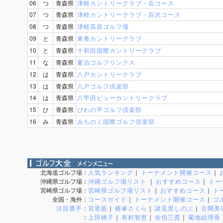
06
つ
青森県
津軽カントリークラブ・岳コース
07
つ
青森県
津軽カントリークラブ・百沢コース
08
つ
青森県
津軽高原ゴルフ場
09
と
青森県
東奥カントリークラブ
10
と
青森県
十和田国際カントリークラブ
11
な
青森県
夏泊ゴルフリンクス
12
は
青森県
八戸カントリークラブ
13
は
青森県
八戸ゴルフ倶楽部
14
は
青森県
八甲田ビューカントリークラブ
15
ひ
青森県
びわの平ゴルフ倶楽部
16
み
青森県
みちのく国際ゴルフ倶楽部
北海道ゴルフ場
：
人気ランキング
｜
トーナメント開催コース
｜
沖縄県ゴルフ場
：
沖縄ゴルフ場リスト
｜
おすすめコース
｜
トー
宮崎県ゴルフ場
：
宮崎県ゴルフ場リスト
｜
おすすめコース
｜
ト
全国・海外
：
コースガイド
｜
トーナメント開催コース
｜
ゴ
注目選手
：
宮里藍
｜
横峯さくら
｜
諸見里しのぶ
｜
古閑美
：
上田桃子
｜
有村智恵
｜
佐伯三貴
｜
菊地絵理香