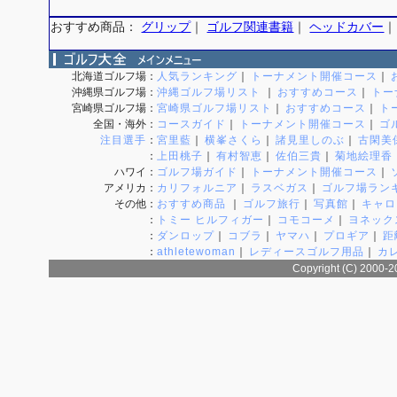
おすすめ商品：
グリップ
｜
ゴルフ関連書籍
｜
ヘッドカバー
北海道ゴルフ場
：
人気ランキング
｜
トーナメント開催コース
｜
沖縄県ゴルフ場
：
沖縄ゴルフ場リスト
｜
おすすめコース
｜
トー
宮崎県ゴルフ場
：
宮崎県ゴルフ場リスト
｜
おすすめコース
｜
ト
全国・海外
：
コースガイド
｜
トーナメント開催コース
｜
ゴ
注目選手
：
宮里藍
｜
横峯さくら
｜
諸見里しのぶ
｜
古閑美
：
上田桃子
｜
有村智恵
｜
佐伯三貴
｜
菊地絵理香
ハワイ
：
ゴルフ場ガイド
｜
トーナメント開催コース
｜
アメリカ
：
カリフォルニア
｜
ラスベガス
｜
ゴルフ場ラン
その他
：
おすすめ商品
｜
ゴルフ旅行
｜
写真館
｜
キャロ
：
トミー ヒルフィガー
｜
コモコーメ
｜
ヨネック
：
ダンロップ
｜
コブラ
｜
ヤマハ
｜
プロギア
｜
距
：
athletewoman
｜
レディースゴルフ用品
｜
カ
Copyright (C) 2000-2