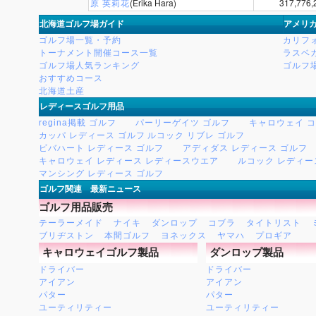
原 英莉花
(Erika Hara)
317,776,
北海道ゴルフ場ガイド
アメリ
ゴルフ場一覧・予約
カリフ
トーナメント開催コース一覧
ラスベ
ゴルフ場人気ランキング
ゴルフ
おすすめコース
北海道土産
レディースゴルフ用品
regina掲載 ゴルフ
パーリーゲイツ ゴルフ
キャロウェイ 
カッパ レディース ゴルフ
ルコック リブレ ゴルフ
ビバハート レディース ゴルフ
アディダス レディース ゴルフ
キャロウェイ レディース レディースウエア
ルコック レディー
マンシング レディース ゴルフ
ゴルフ関連 最新ニュース
ゴルフ用品販売
テーラーメイド
ナイキ
ダンロップ
コブラ
タイトリスト
ブリヂストン
本間ゴルフ
ヨネックス
ヤマハ
プロギア
キャロウェイゴルフ製品
ダンロップ製品
ドライバー
ドライバー
アイアン
アイアン
パター
パター
ユーティリティー
ユーティリティー