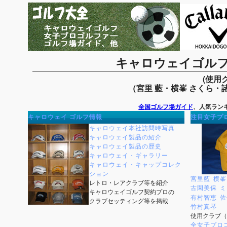
キャロウェイゴル
(使用
（宮里 藍・横峯 さくら・
全国ゴルフ場ガイド
、人気ラン
キャロウェイ ゴルフ情報
注目女子プ
キャロウェイ本社訪問時写真
キャロウェイ製品の紹介
キャロウェイ製品の歴史
キャロウェイ・ギャラリー
キャロウェイ・キャップコレク
ション
宮里藍
横峯
レトロ・レアクラブ等を紹介
古閑美保
ミ
キャロウェイゴルフ契約プロの
有村智恵
佐
クラブセッティング等を掲載
竹村真琴
使用クラブ（
全女子プロ