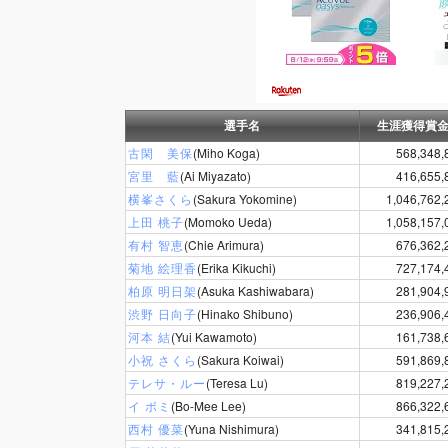
選手名
生涯獲得賞
古閑 美保
(Miho Koga)
568,348,
宮里 藍
(Ai Miyazato)
416,655,
横峯さくら
(Sakura Yokomine)
1,046,762,
上田 桃子
(Momoko Ueda)
1,058,157,
有村 智恵
(Chie Arimura)
676,362,
菊地 絵理香
(Erika Kikuchi)
727,174,
柏原 明日架
(Asuka Kashiwabara)
281,904,
渋野 日向子
(Hinako Shibuno)
236,906,
河本 結
(Yui Kawamoto)
161,738,
小祝 さくら
(Sakura Koiwai)
591,869,
テレサ・ルー
(Teresa Lu)
819,227,
イ ボミ
(Bo-Mee Lee)
866,322,
西村 優菜
(Yuna Nishimura)
341,815,