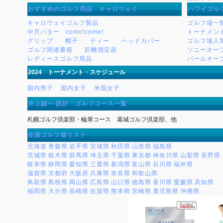
おすすめのゴルフ用品 キャロウェイ
ハワイゴル
キャロウェイゴルフ製品
ゴルフ場一
中尺パター
como!come!
トーナメン
グリップ
帽子
ティー
ヘッドカバー
ゴルフ場人
ゴルフ関連書籍
距離測定器
ソニーオー
レディースゴルフ用品
パールオー
2024 トーナメント・スケジュール
国内男子
国内女子
米国女子
井上誠一 設計 ゴルフコース一覧
札幌ゴルフ倶楽部・輪厚コース 葛城ゴルフ倶楽部、他
全国ゴルフ場リスト
北海道
青森県
岩手県
宮城県
秋田県
山形県
福島県
茨城県
栃木県
群馬県
埼玉県
千葉県
東京都
神奈川県
山梨県
長野県
岐阜県
静岡県
愛知県
三重県
新潟県
富山県
石川県
福井県
滋賀県
京都府
大阪府
兵庫県
奈良県
和歌山県
鳥取県
島根県
岡山県
広島県
山口県
徳島県
香川県
愛媛県
高知県
福岡県
大分県
長崎県
佐賀県
熊本県
宮崎県
鹿児島県
沖縄県